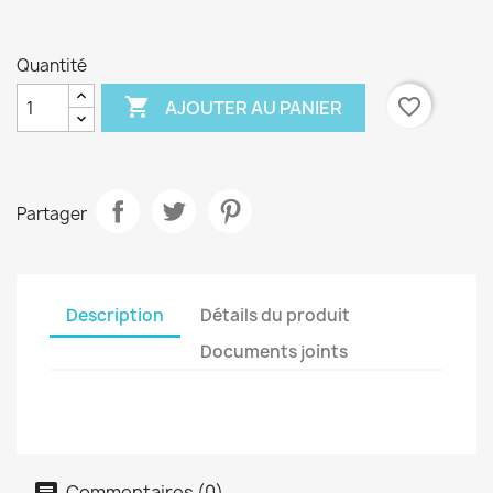
Quantité

favorite_border
AJOUTER AU PANIER
Partager
Description
Détails du produit
Documents joints
Commentaires (0)