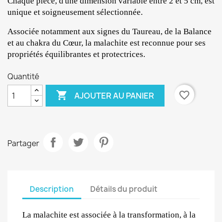
Chaque pièce, d'une dimension variable entre 2 et 5 cm, est 
unique et soigneusement sélectionnée.
Associée notamment aux signes du Taureau, de la Balance 
et au chakra du Cœur, la malachite est reconnue pour ses 
propriétés équilibrantes et protectrices.
Quantité

favorite_border
AJOUTER AU PANIER
Partager
Description
Détails du produit
La malachite est associée à la transformation, à la 